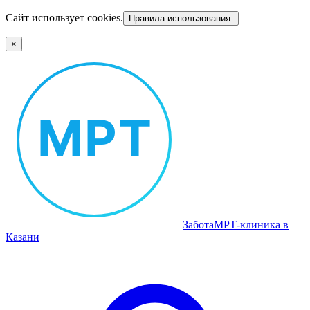
Сайт использует cookies.
Правила использования.
×
Забота
МРТ‑клиника в
Казани