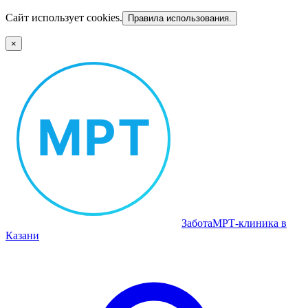
Сайт использует cookies.
Правила использования.
×
Забота
МРТ‑клиника в
Казани