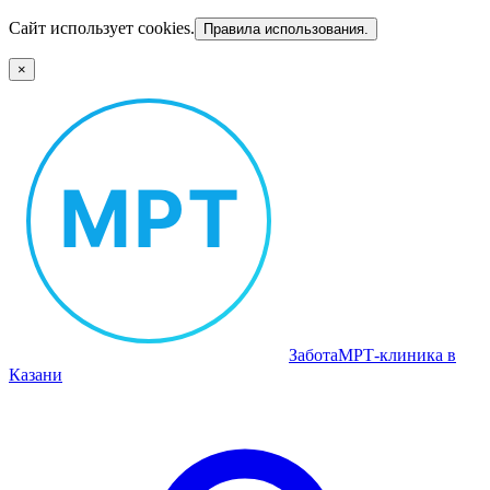
Сайт использует cookies.
Правила использования.
×
Забота
МРТ‑клиника в
Казани