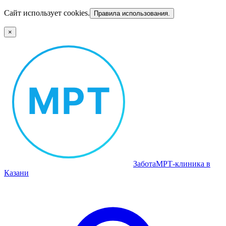
Сайт использует cookies.
Правила использования.
×
Забота
МРТ‑клиника в
Казани