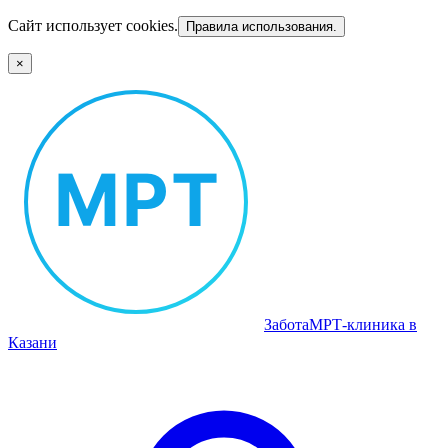
Сайт использует cookies.
Правила использования.
×
Забота
МРТ‑клиника в
Казани