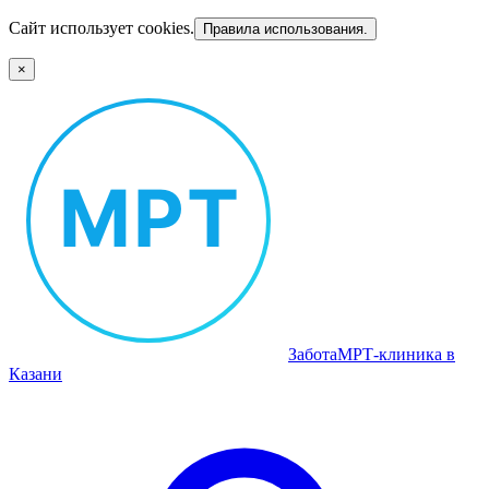
Сайт использует cookies.
Правила использования.
×
Забота
МРТ‑клиника в
Казани