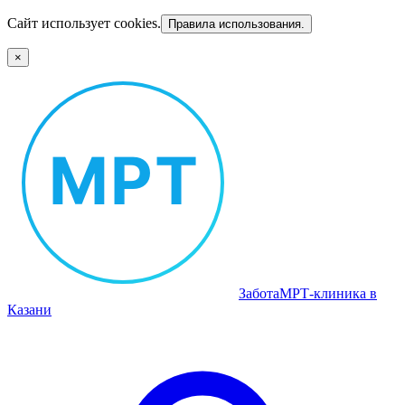
Сайт использует cookies.
Правила использования.
×
Забота
МРТ‑клиника в
Казани