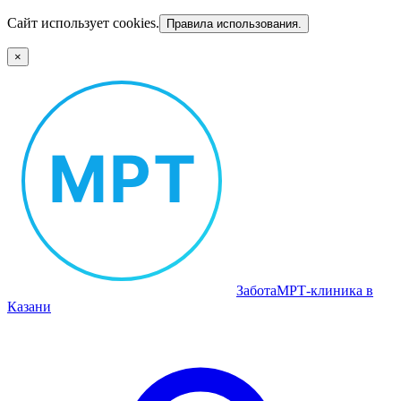
Сайт использует cookies.
Правила использования.
×
Забота
МРТ‑клиника в
Казани