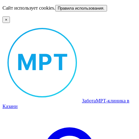
Сайт использует cookies.
Правила использования.
×
Забота
МРТ‑клиника в
Казани