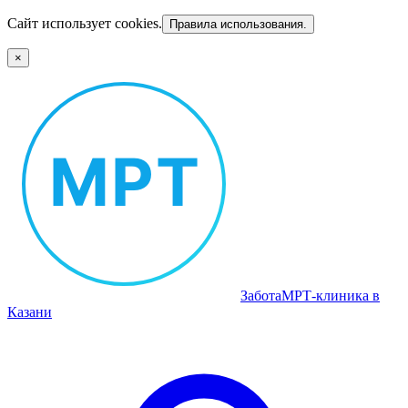
Сайт использует cookies.
Правила использования.
×
Забота
МРТ‑клиника в
Казани