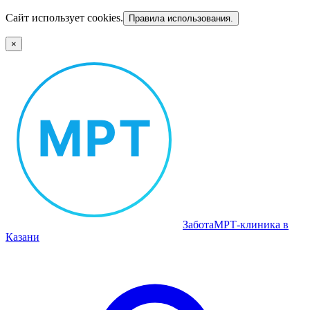
Сайт использует cookies.
Правила использования.
×
Забота
МРТ‑клиника в
Казани