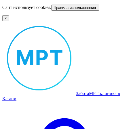
Сайт использует cookies.
Правила использования.
×
Забота
МРТ‑клиника в
Казани