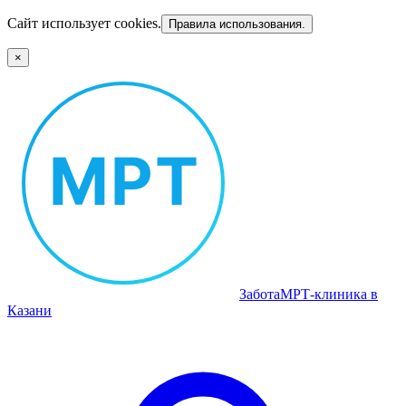
Сайт использует cookies.
Правила использования.
×
Забота
МРТ‑клиника в
Казани