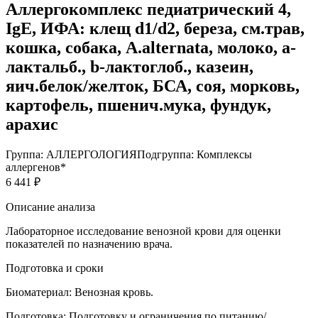
Аллергокомплекс педиатрический 4,
IgE, ИФА: клещ d1/d2, береза, см.трав,
кошка, собака, A.alternata, молоко, а-
лактальб., b-лактоглоб., казеин,
яич.белок/желток, БСА, соя, морковь,
картофель, пшенич.мука, фундук,
арахис
Группа: АЛЛЕРГОЛОГИЯ
Подгруппа: Комплексы
аллергенов*
6 441 ₽
Описание анализа
Лабораторное исследование венозной крови для оценки
показателей по назначению врача.
Подготовка и сроки
Биоматериал:
Венозная кровь.
Подготовка:
Подготовку и ограничения по питанию/