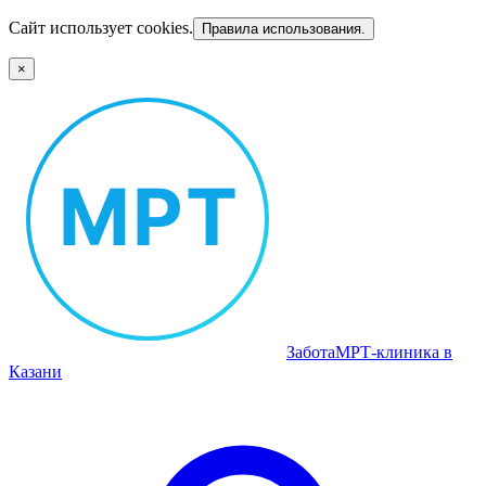
Сайт использует cookies.
Правила использования.
×
Забота
МРТ‑клиника в
Казани