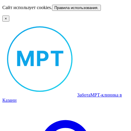
Сайт использует cookies.
Правила использования.
×
Забота
МРТ‑клиника в
Казани