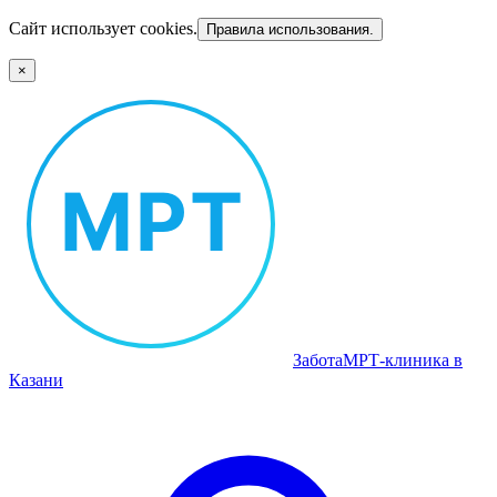
Сайт использует cookies.
Правила использования.
×
Забота
МРТ‑клиника в
Казани