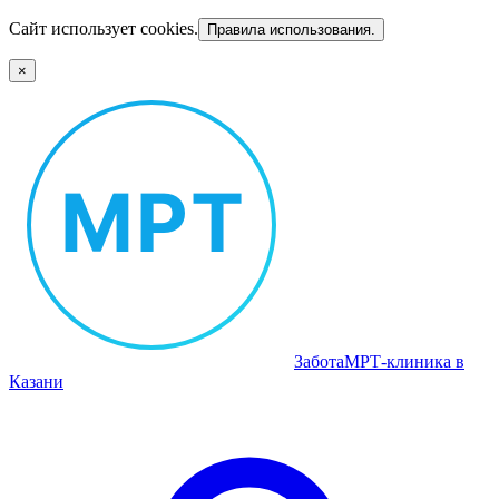
Сайт использует cookies.
Правила использования.
×
Забота
МРТ‑клиника в
Казани