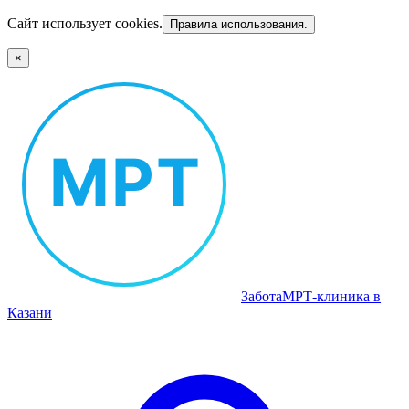
Сайт использует cookies.
Правила использования.
×
Забота
МРТ‑клиника в
Казани