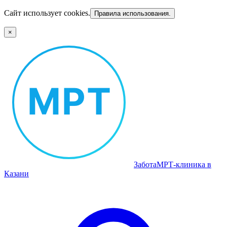
Сайт использует cookies.
Правила использования.
×
Забота
МРТ‑клиника в
Казани