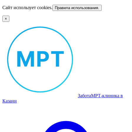
Сайт использует cookies.
Правила использования.
×
Забота
МРТ‑клиника в
Казани