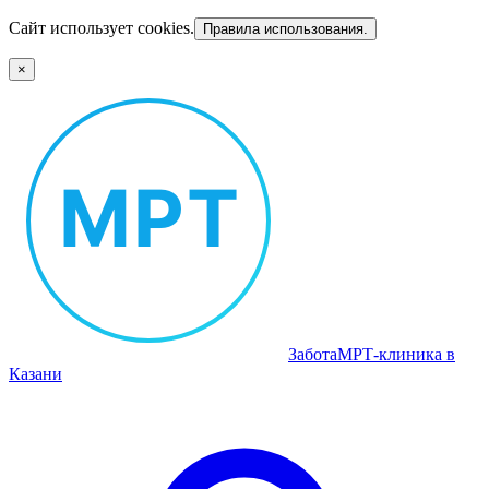
Сайт использует cookies.
Правила использования.
×
Забота
МРТ‑клиника в
Казани