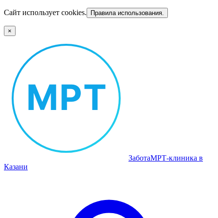
Сайт использует cookies.
Правила использования.
×
Забота
МРТ‑клиника в
Казани