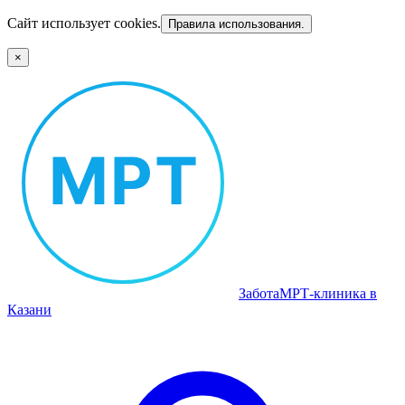
Сайт использует cookies.
Правила использования.
×
Забота
МРТ‑клиника в
Казани