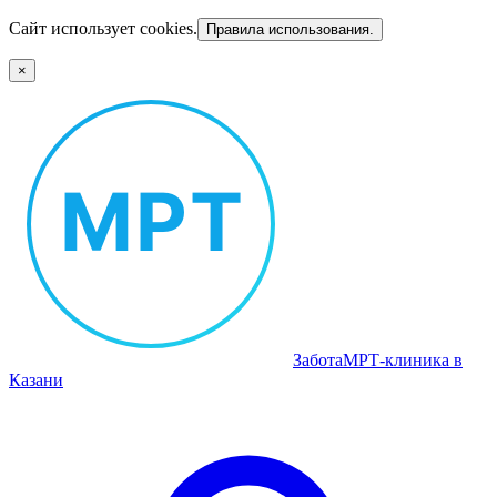
Сайт использует cookies.
Правила использования.
×
Забота
МРТ‑клиника в
Казани