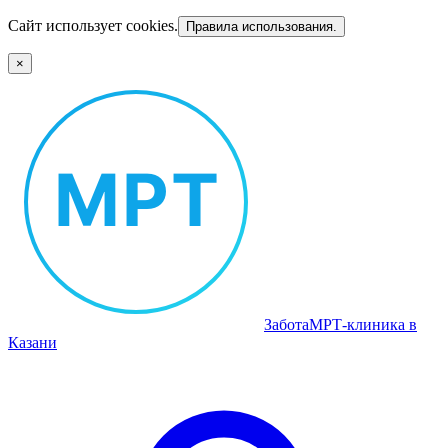
Сайт использует cookies.
Правила использования.
×
Забота
МРТ‑клиника в
Казани