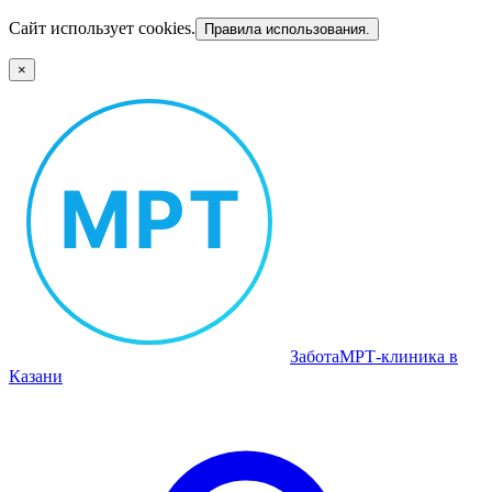
Сайт использует cookies.
Правила использования.
×
Забота
МРТ‑клиника в
Казани