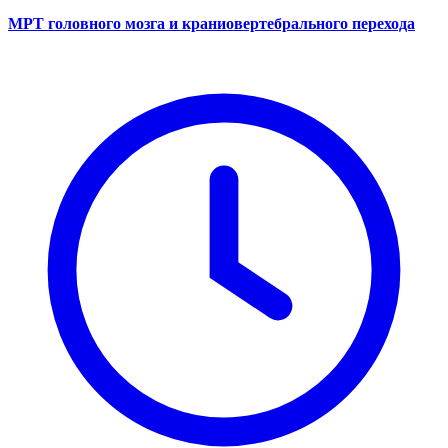
МРТ головного мозга и краниовертебрального перехода