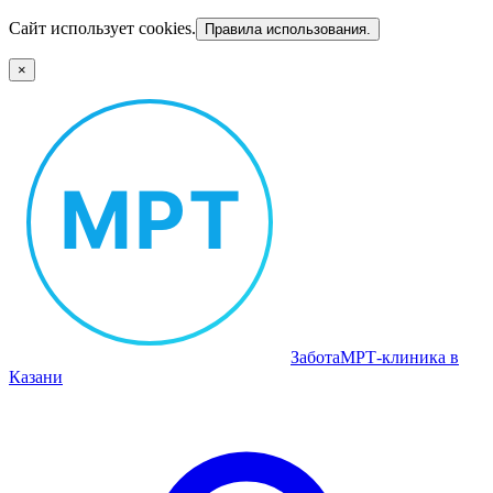
Сайт использует cookies.
Правила использования.
×
Забота
МРТ‑клиника в
Казани