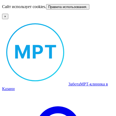
Сайт использует cookies.
Правила использования.
×
Забота
МРТ‑клиника в
Казани