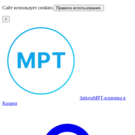
Сайт использует cookies.
Правила использования.
×
Забота
МРТ‑клиника в
Казани