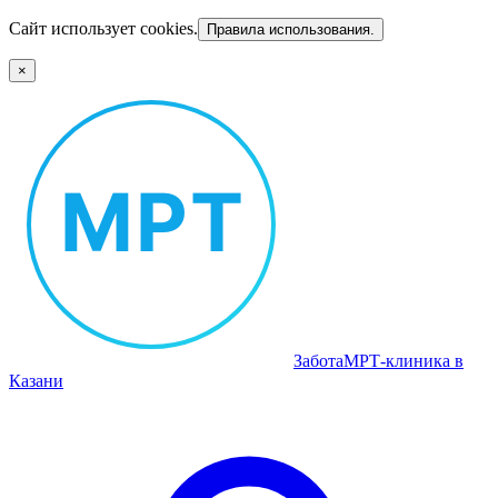
Сайт использует cookies.
Правила использования.
×
Забота
МРТ‑клиника в
Казани