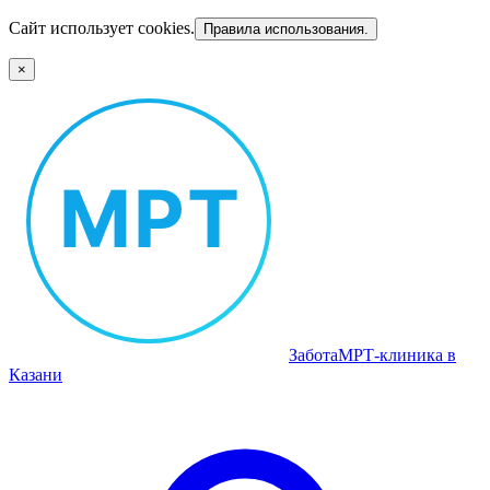
Сайт использует cookies.
Правила использования.
×
Забота
МРТ‑клиника в
Казани