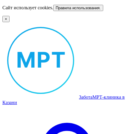
Сайт использует cookies.
Правила использования.
×
Забота
МРТ‑клиника в
Казани