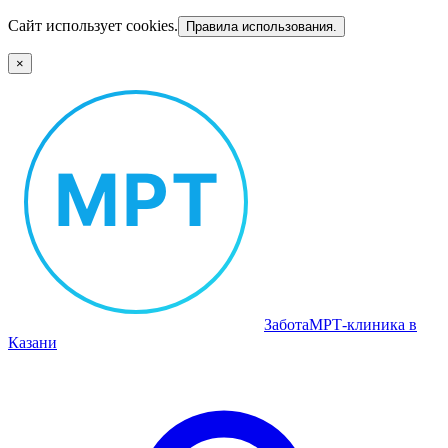
Сайт использует cookies.
Правила использования.
×
Забота
МРТ‑клиника в
Казани